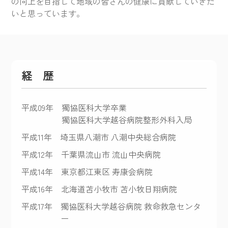
の向上を目指して地域の皆さんの健康に貢献していきた
いと思っています。
経 歴
平成09年
獨協医科大学卒業
獨協医科大学越谷病院整形外科入局
平成11年
埼玉県八潮市 八潮中央総合病院
平成12年
千葉県流山市 流山中央病院
平成14年
東京都江東区 寿康会病院
平成16年
北海道苫小牧市 苫小牧日翔病院
平成17年
獨協医科大学越谷病院 救命救急センタ
ー