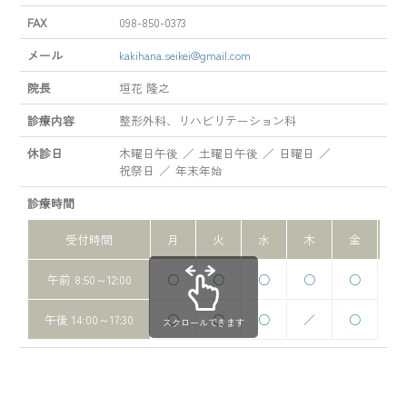
FAX
098-850-0373
メール
kakihana.seikei@gmail.com
院長
垣花 隆之
診療内容
整形外科、リハビリテーション科
休診日
木曜日午後
土曜日午後
日曜日
祝祭日
年末年始
診療時間
受付時間
月
火
水
木
金
土
午前 8:50～12:00
○
○
○
○
○
○
午後 14:00～17:30
○
○
○
／
○
／
スクロールできます